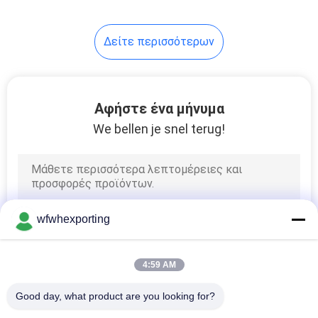
40
Δείτε περισσότερων
Φόρμα
συσκευασίας
Αφήστε ένα μήνυμα
We bellen je snel terug!
15
Θερμομονωτικό
wfwhexporting
υλικό
4:59 AM
Good day, what product are you looking for?