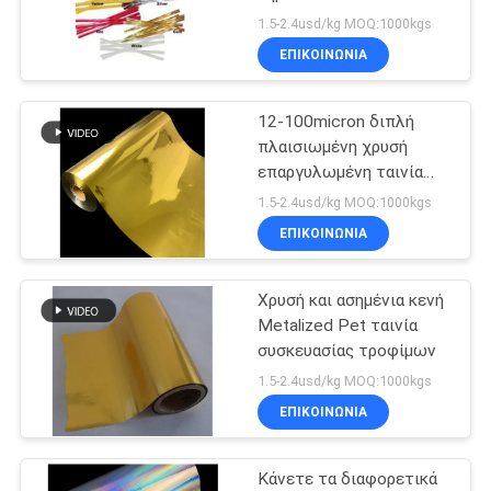
PET σχοινιών κόκκινη
1.5-2.4usd/kg MOQ:1000kgs
SITEMAP
ΕΠΙΚΟΙΝΩΝΊΑ
25
Χρωματιστή
12-100micron διπλή
ΠΟΛΙΤΙΚΉ
πλαισιωμένη χρυσή
μεταλλική ταινία
ΑΠΟΡΡΉΤΟΥ
επαργυλωμένη ταινία
της Pet
1.5-2.4usd/kg MOQ:1000kgs
ΕΠΙΚΟΙΝΩΝΊΑ
Χρυσή και ασημένια κενή
19
Metalized Pet ταινία
Χρυσό ασημένιο
συσκευασίας τροφίμων
1.5-2.4usd/kg MOQ:1000kgs
χαρτί
ΕΠΙΚΟΙΝΩΝΊΑ
Κάνετε τα διαφορετικά