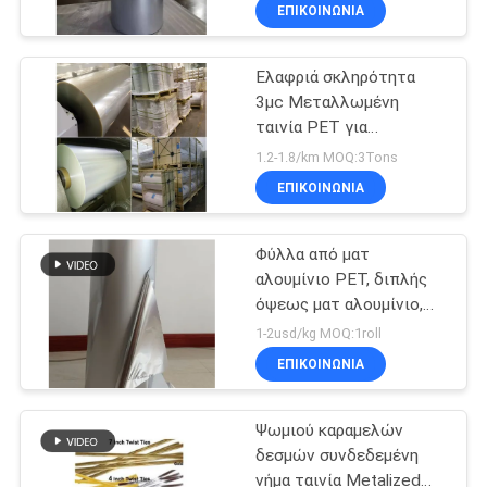
εκτυπωμένη ταινία
ΕΡΓΟΣΤΑΣΊΟΥ
ΕΠΙΚΟΙΝΩΝΊΑ
αλουμινίου VMPET για
συσκευασία σακούλας
τσαγιού
Ελαφριά σκληρότητα
ΈΛΕΓΧΟΣ
15
3μc Μεταλλωμένη
ΠΟΙΌΤΗΤΑΣ
ταινία PET για
Ταινία Metalized
συσκευασία τροφίμων
1.2-1.8/km MOQ:3Tons
CPP
ΕΠΙΚΟΙΝΩΝΉΣΤΕ
ΕΠΙΚΟΙΝΩΝΊΑ
ΜΑΖΊ
Φύλλα από ματ
ΜΑΣ
αλουμίνιο PET, διπλής
όψεως ματ αλουμίνιο,
33
ΕΙΔΉΣΕΙΣ
φώτα από γιν-γιάνγκ,
1-2usd/kg MOQ:1roll
ημιαλουμινοποιημένη
η ταινία
ΕΠΙΚΟΙΝΩΝΊΑ
ταινία
ΖΗΤΉΣΤΕ
κατοικίδιων ζώων
Ψωμιού καραμελών
ΜΙΑ
δεσμών συνδεδεμένη
ΠΡΟΣΦΟΡΆ
νήμα ταινία Metalized