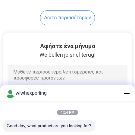
40
Δείτε περισσότερων
Φόρμα
συσκευασίας
Αφήστε ένα μήνυμα
We bellen je snel terug!
15
Θερμομονωτικό
wfwhexporting
υλικό
4:14 PM
Good day, what product are you looking for?