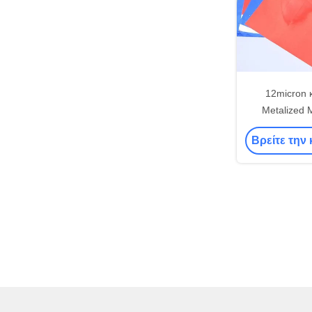
12micron κ
Metalized 
συσκευάζοντα
Βρείτε την 
χρώ