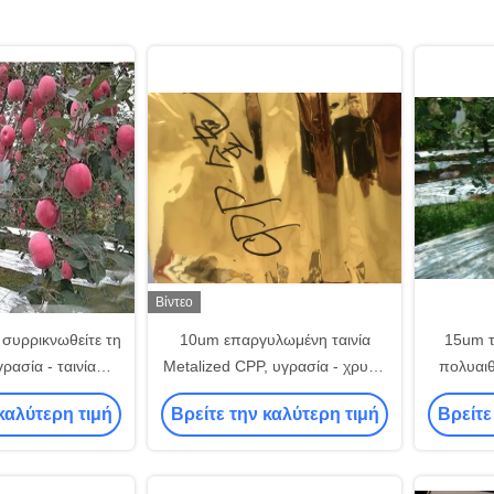
Βίντεο
συρρικνωθείτε τη
10um επαργυλωμένη ταινία
15um τ
ρασία - ταινία
Metalized CPP, υγρασία - χρυσή
πολυαιθ
CPP απόδειξης
Mylar ταινία απόδειξης VMCPP
την τ
καλύτερη τιμή
Βρείτε την καλύτερη τιμή
Βρείτε