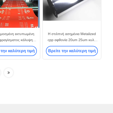
μοσμένη εκτυπωμένη
Η στιλπνή ασημένια Metalized
σφραγίσματος κάλυψης
cpp αφθονία 20um 25um κυλά
νθεκτική σε υγρασία για
μέσα για τη συσκευασία και την
 την καλύτερη τιμή
Βρείτε την καλύτερη τιμή
για γιαούρτι/ζέλι/γλυκά
εκτύπωση