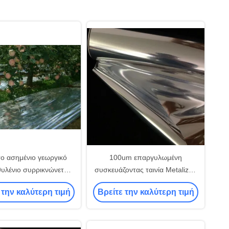
ο ασημένιο γεωργικό
100um επαργυλωμένη
υλένιο συρρικνώνεται
συσκευάζοντας ταινία Metalized
αινία Metalized CPP
CPP, συσκευασία τροφίμων της
 την καλύτερη τιμή
Βρείτε την καλύτερη τιμή
Pet