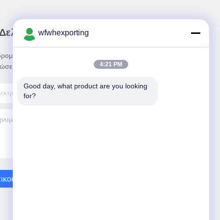
 Δελτίο Ενημέρωσης
wfwhexporting
ρομηθείτε στο ενημερωτικό μας δελτίο για
4:21 PM
ώσεις και πολλά άλλα.
Good day, what product are you looking 
for?
ικοινωνήστε Μαζί Μας