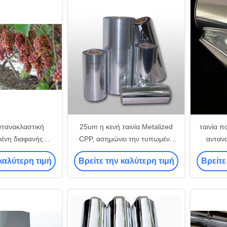
ντανακλαστική
25um η κενή ταινία Metalized
ταινία 
ένη διαφανής
CPP, ασημώνει την τυπωμένη
αντανα
PP ταινία 20um
συσκευάζοντας ταινία
συσκευα
καλύτερη τιμή
Βρείτε την καλύτερη τιμή
Βρείτε
 τη γεωργία