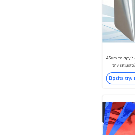
45um το αργίλ
την επιμετα
πολυεστέρα,
Βρείτε την 
αντανακλαστι