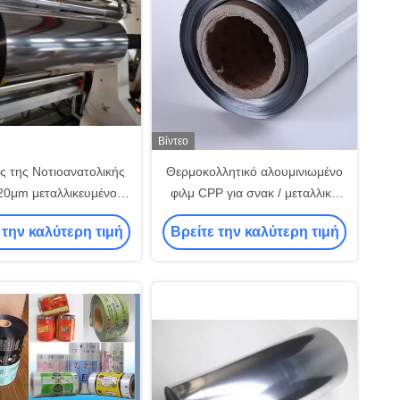
Βίντεο
ς της Νοτιοανατολικής
Θερμοκολλητικό αλουμινιωμένο
20μm μεταλλικευμένο
φιλμ CPP για σνακ / μεταλλικό
 cpp για συσκευασίες
CPP για ατομική συσκευασία
 την καλύτερη τιμή
Βρείτε την καλύτερη τιμή
σοκολάτας
καραμελών