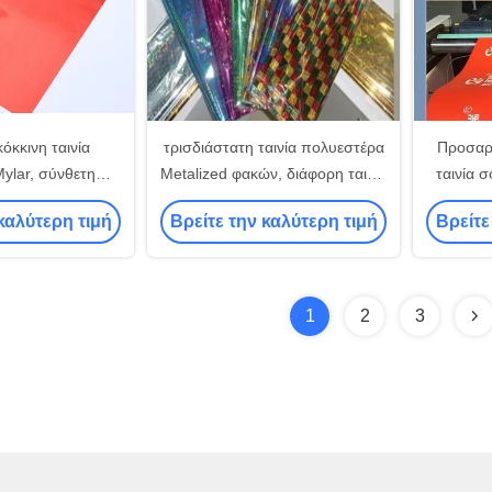
όκκινη ταινία
τρισδιάστατη ταινία πολυεστέρα
Προσαρ
Mylar, σύνθετη
Metalized φακών, διάφορη ταινία
ταινία 
ς ταινία της Pet
λέιζερ χρώματος σχεδίων
PP/PE, α
καλύτερη τιμή
Βρείτε την καλύτερη τιμή
Βρείτε
ματος
ποτήρια 
1
2
3