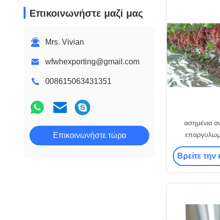
Επικοινωνήστε μαζί μας
Mrs. Vivian
wfwhexporting@gmail.com
008615063431351
ασημένια α
επαργυλωμ
Επικοινωνήστε τώρα
Metalized C
Βρείτε την 
25um για