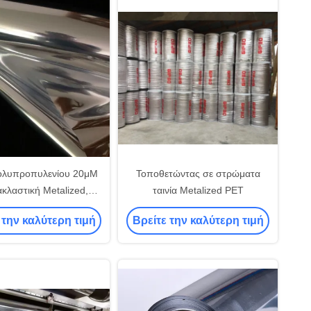
πολυπροπυλενίου 20μM
Τοποθετώντας σε στρώματα
κλαστική Metalized,
ταινία Metalized PET
σία ταινιών Metalized
 την καλύτερη τιμή
Βρείτε την καλύτερη τιμή