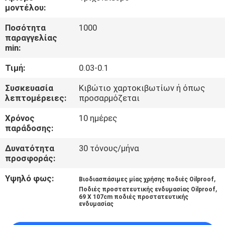
ΕΡΓΟΣΤΑΣΊΟΥ
μοντέλου:
Ποσότητα
1000
ΈΛΕΓΧΟΣ
παραγγελίας
min:
ΠΟΙΌΤΗΤΑΣ
Τιμή:
0.03-0.1
ΕΠΙΚΟΙΝΩΝΉΣΤΕ
Συσκευασία
Κιβώτιο χαρτοκιβωτίων ή όπως
λεπτομέρειες:
προσαρμόζεται
ΜΑΖΊ
Χρόνος
10 ημέρες
ΜΑΣ
παράδοσης:
Δυνατότητα
30 τόνους/μήνα
ΕΙΔΉΣΕΙΣ
προσφοράς:
Υψηλό φως:
,
Βιοδιασπάσιμες μίας χρήσης ποδιές Oilproof
ΖΗΤΉΣΤΕ
,
Ποδιές προστατευτικής ενδυμασίας Oilproof
69 X 107cm ποδιές προστατευτικής
ΜΙΑ
ενδυμασίας
ΠΡΟΣΦΟΡΆ