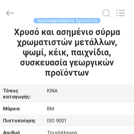
Master
Importing
and
Exporting
Co.,Ltd.
προσαρμοσμένα προϊόντα
All
Rights
Χρυσό και ασημένιο σύρμα
ΣΠΊΤΙ
Reserved.
χρωματιστών μετάλλων,
ΠΡΟΪΌΝΤΑ
ψωμί, κέικ, παιχνίδια,
συσκευασία γεωργικών
ΒΊΝΤΕΟ
προϊόντων
ΣΧΕΤΙΚΆ
Τόπος
ΚΙΝΑ
καταγωγής:
ΜΕ
ΕΜΆΣ
Μάρκα:
BM
Πιστοποίηση:
ISO 9001
ΕΠΙΣΚΕΨΉ
Αριθμό
Τριχόπλευρο