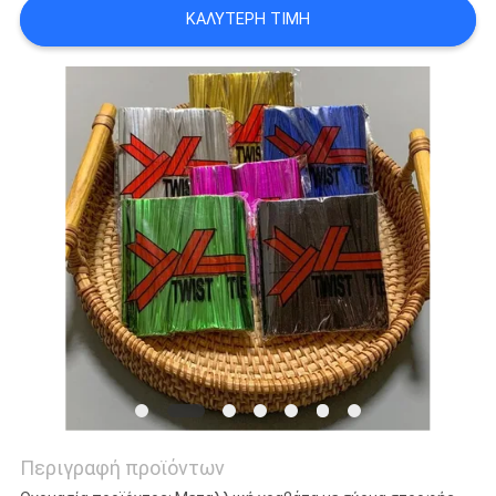
ΚΑΛΎΤΕΡΗ ΤΙΜΉ
SITEMAP
ΠΟΛΙΤΙΚΉ
ΑΠΟΡΡΉΤΟΥ
Περιγραφή προϊόντων