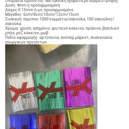
Ονομασία προϊόντος: Μεταλλική γραβάτα με σύρμα στροφής
Δύση: 4mm ή προσαρμοσμένη
Δάχος:0.15mm ή ως προσαρμοσμένο
Μέγεθος: 6cm/8cm/10cm/12cm/15cm
Συσκευή: περίπου 1000 κομμάτια/σακούλα, 100 σακούλες/
σακούλα
Χρώμα: χρυσό, ασημένιο, φωτεινό κόκκινο, πράσινο, βασιλικό
μπλε, ροζ κόκκινο, μωβ
Πεδίο εφαρμογής: αρτοποιία, σούπερ μάρκετ, συσκευασία
γεωργικών προϊόντων.