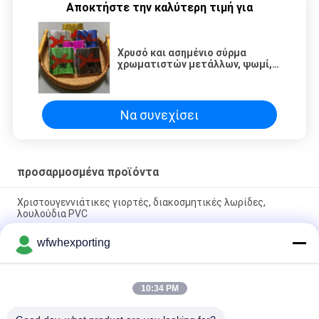
Αποκτήστε την καλύτερη τιμή για
Χρυσό και ασημένιο σύρμα
χρωματιστών μετάλλων, ψωμί,
κέικ, παιχνίδια, συσκευασία
γεωργικών προϊόντων
Να συνεχίσει
προσαρμοσμένα προϊόντα
Χριστουγεννιάτικες γιορτές, διακοσμητικές λωρίδες,
λουλούδια PVC
wfwhexporting
Χρυσό και ασημένιο σύρμα χρωματιστών μετάλλων, ψωμί,
κέικ, παιχνίδια, συσκευασία γεωργικών προϊόντων
Χρυσό καλώδιο γραβάτας, κουτί δώρου, κουτί γλυκών,
10:34 PM
συσκευασία λουλουδιών καλώδιο γραβάτας, μεταλλικό
χρώμα σφράγιση twidt γραβάτα