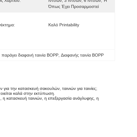
ς Χαρτιού:
Ιντσών, 3 Ιντσών, 6 Ιντσών, Ή 
Όπως Έχει Προσαρμοστεί
έκτημα:
Καλό Printability
 παράγει διαφανή ταινία BOPP
, 
Διαφανής ταινία BOPP
 για την κατασκευή σακουλών, ταινιών για ταινίες;
οιείται καλά στην εκτύπωση.
, η κατασκευή ταινιών, η επεξεργασία ανάγλυφης, η