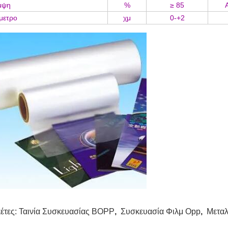
μψη
%
≥ 85
μετρο
χμ
0-+2
κέτες:
Ταινία Συσκευασίας BOPP
,
Συσκευασία Φιλμ Opp
,
Μεταλ