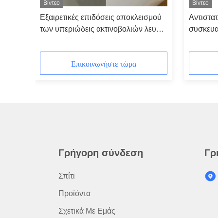
Βίντεο
Βίντεο
Εξαιρετικές επιδόσεις αποκλεισμού
Αντιστατ
ίας
των υπεριώδεις ακτινοβολιών λευκές
συσκευα
ταινίες συρρίκνωσης για τα
συρρίκ
μπουκάλια ποτών
Επικοινωνήστε τώρα
Γρήγορη σύνδεση
Γρ
Σπίτι
Προϊόντα
Σχετικά Με Εμάς