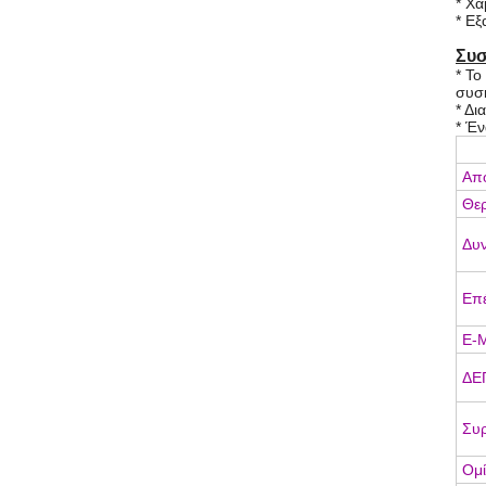
* Χα
* Εξ
Συσ
* Το
συσκ
* Δι
* Έν
Απ
Θε
Δυν
Επ
Ε-Μ
ΔΕ
Συ
Ομί