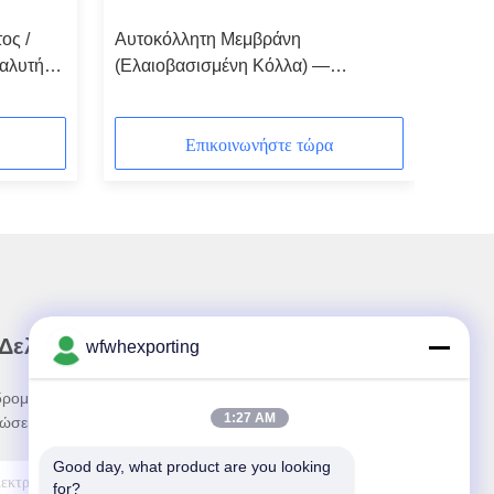
ος /
Αυτοκόλλητη Μεμβράνη
ιαλυτής
(Ελαιοβασισμένη Κόλλα) —
τες
Γυαλιστερές, Ματ και Ταινίες
Επικάλυψης
Επικοινωνήστε τώρα
 Δελτίο Ενημέρωσης
wfwhexporting
ρομηθείτε στο ενημερωτικό μας δελτίο για
1:27 AM
ώσεις και πολλά άλλα.
Good day, what product are you looking 
for?