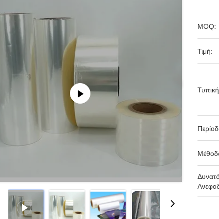
MOQ:
Τιμή:
Τυπική
Περίο
Μέθοδ
Δυνατ
Ανεφοδ