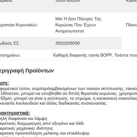
άρκεια:
3000-8000m
Κύκλο
Μία Ή Δύο Πλευρές Της 
εραπεία Κοροναϊών:
Κορώνας Που Έχουν 
Πλεον
Αντιμετωπιστεί
ωδικός ΕΣ:
3920209090
πισημαίνω:
Καθαρή διαφανής ταινία BOPP
, 
Τσάντα που
εριγραφή Προϊόντων
ήση:
αφορετικοί τύποι, συμπεριλαμβανομένων των ταινιών εκτύπωσης, ταινιών
-18micron, μπορεί να υποβληθεί σε διπλή θεραπεία κορώνας, χρησιμοπ
-50μm, μπορεί να είναι η εκτύπωση, το στρώμα, η κατασκευή σακούλας
ευασία λουλουδιών και άλλες διαδικασίες συσκευασίας.
ακτηριστικά:
ηλή διαφάνεια και λάμψη
αιρετικός διαχωρισμός από οξυγόνο και λάδι
αιρετικές μηχανικές ιδιότητες
αιρετική προσκόλληση μελάνης και επικάλυψης