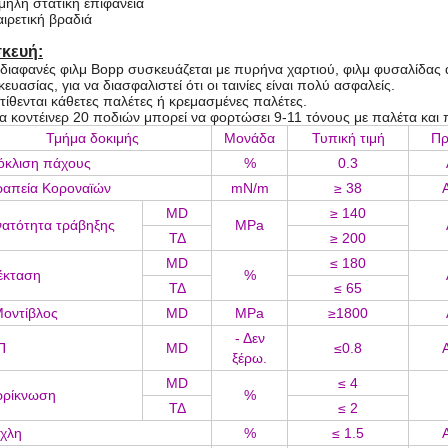
μηλή στατική επιφάνεια
αιρετική βραδιά
κευή:
 διαφανές φιλμ Bopp συσκευάζεται με πυρήνα χαρτιού, φιλμ φυσαλίδας 
ευασίας, για να διασφαλιστεί ότι οι ταινίες είναι πολύ ασφαλείς.
ατίθενται κάθετες παλέτες ή κρεμασμένες παλέτες.
α κοντέινερ 20 ποδιών μπορεί να φορτώσει 9-11 τόνους με παλέτα και
Τμήμα δοκιμής
Μονάδα
Τυπική τιμή
Πρ
όκλιση πάχους
%
0.3
ραπεία Κοροναϊών
mN/m
≥ 38
MD
≥ 140
ατότητα τράβηξης
MPa
ΤΔ
≥ 200
MD
≤ 180
έκταση
%
ΤΔ
≤ 65
οντίβλος
MD
MPa
≥1800
- Δεν
Π
MD
≤0.8
ξέρω.
MD
≤ 4
ρρίκνωση
%
ΤΔ
≤ 2
χλη
%
≤ 1.5