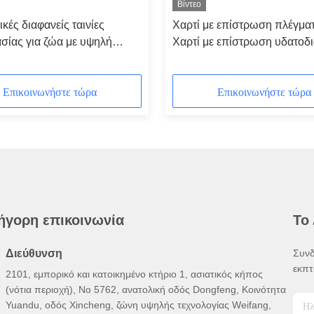
Βίντεο
ικές διαφανείς ταινίες
Χαρτί με επίστρωση πλέγματ
σίας για ζώα με υψηλή
Χαρτί με επίστρωση υδατοδ
νωση
κόλλας / Αυτοκόλλητες ετικέ
Επικοινωνήστε τώρα
Επικοινωνήστε τώρα
ήγορη επικοινωνία
Το
Διεύθυνση
Συνδ
εκπτ
2101, εμπορικό και κατοικημένο κτήριο 1, ασιατικός κήπος
(νότια περιοχή), Νο 5762, ανατολική οδός Dongfeng, Κοινότητα
Yuandu, οδός Xincheng, ζώνη υψηλής τεχνολογίας Weifang,