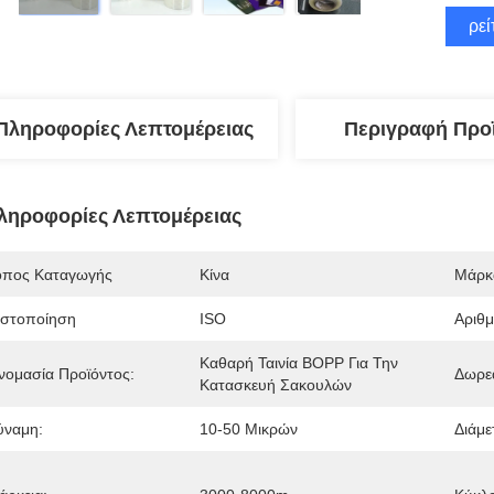
Βρεί
Πληροφορίες Λεπτομέρειας
Περιγραφή Προ
ληροφορίες Λεπτομέρειας
όπος Καταγωγής
Κίνα
Μάρκ
ιστοποίηση
ISO
Αριθ
Καθαρή Ταινία BOPP Για Την 
νομασία Προϊόντος:
Δωρεά
Κατασκευή Σακουλών
ύναμη:
10-50 Μικρών
Διάμε