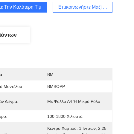
τε Την Καλύτερη Τιμή
Επικοινωνήστε Μαζί Μας
ϊόντων
α
BM
μό Μοντέλου
BMBOPP
ν Δείγμα:
Με Φύλλο Α4 Ή Μικρό Ρόλο
τρο:
100-1800 Χιλιοστά
Κέντρο Χαρτιού: 1 Ιντσών, 2,25 