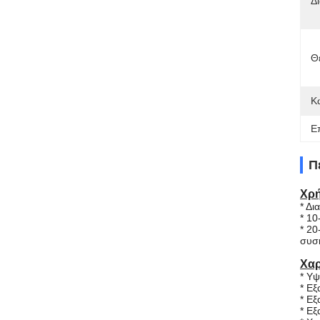
Δι
Θ
Κ
Ε
Π
Χρ
* Δι
* 10
* 20
συσκ
Χαρ
* Υψ
* Εξ
* Εξ
* Εξ