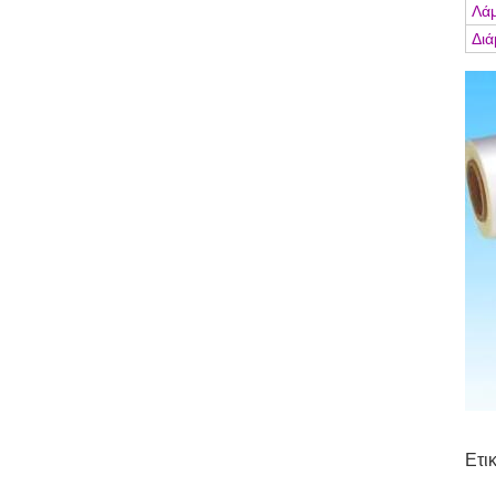
Λά
Διά
Ετι