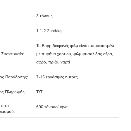
3 τόνους
1.1-2.2usd/kg
Το Bopp διαφανές φιλμ είναι συσκευασμένο
 Συσκευασία:
με πυρήνα χαρτιού, φιλμ φυσαλίδας αέρα,
αφρό, πρίζα, χαρτί
δος Παράδοσης:
7-15 εργάσιμες ημέρες
ος Πληρωμής:
Τ/Τ
ότητα
600 τόνους/μήνα
ιασμού: