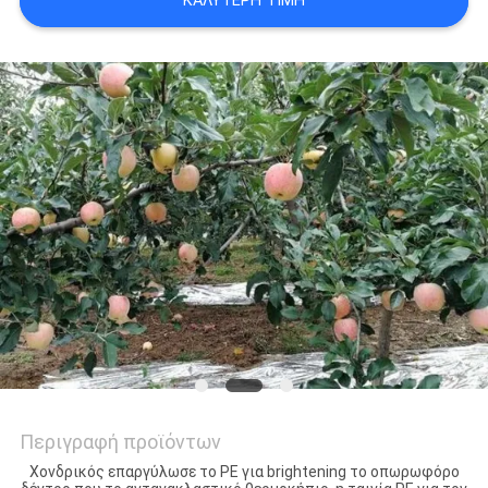
ΚΑΛΎΤΕΡΗ ΤΙΜΉ
SITEMAP
ΠΟΛΙΤΙΚΉ
ΑΠΟΡΡΉΤΟΥ
Περιγραφή προϊόντων
Χονδρικός επαργύλωσε το PE για brightening το οπωρωφόρο