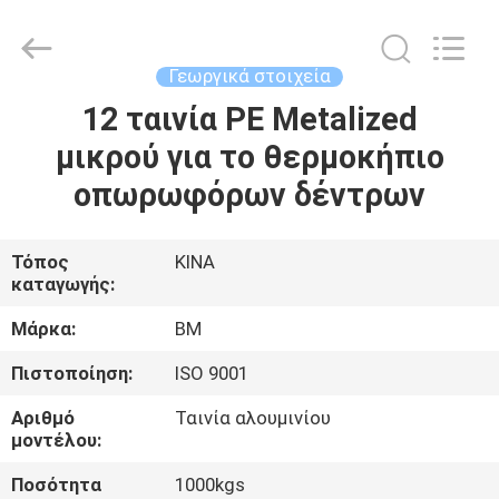
Master
Importing
and
Exporting
Co.,Ltd.
Γεωργικά στοιχεία
All
Rights
12 ταινία PE Metalized
ΣΠΊΤΙ
Reserved.
μικρού για το θερμοκήπιο
ΠΡΟΪΌΝΤΑ
οπωρωφόρων δέντρων
ΒΊΝΤΕΟ
Τόπος
ΚΙΝΑ
καταγωγής:
ΣΧΕΤΙΚΆ
Μάρκα:
BM
ΜΕ
Πιστοποίηση:
ISO 9001
ΕΜΆΣ
Αριθμό
Ταινία αλουμινίου
μοντέλου:
ΕΠΙΣΚΕΨΉ
Ποσότητα
1000kgs