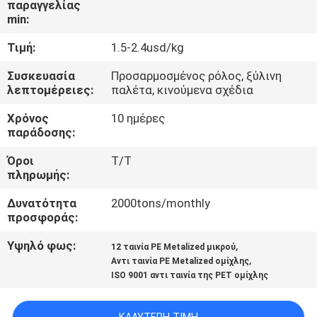
παραγγελίας
ΕΡΓΟΣΤΑΣΊΟΥ
min:
Τιμή:
1.5-2.4usd/kg
ΈΛΕΓΧΟΣ
ΠΟΙΌΤΗΤΑΣ
Συσκευασία
Προσαρμοσμένος ρόλος, ξύλινη
λεπτομέρειες:
παλέτα, κινούμενα σχέδια
Χρόνος
10 ημέρες
ΕΠΙΚΟΙΝΩΝΉΣΤΕ
παράδοσης:
ΜΑΖΊ
Όροι
T/T
ΜΑΣ
πληρωμής:
Δυνατότητα
2000tons/monthly
ΕΙΔΉΣΕΙΣ
προσφοράς:
Υψηλό φως:
,
12 ταινία PE Metalized μικρού
ΖΗΤΉΣΤΕ
,
Αντι ταινία PE Metalized ομίχλης
ISO 9001 αντι ταινία της PET ομίχλης
ΜΙΑ
ΠΡΟΣΦΟΡΆ