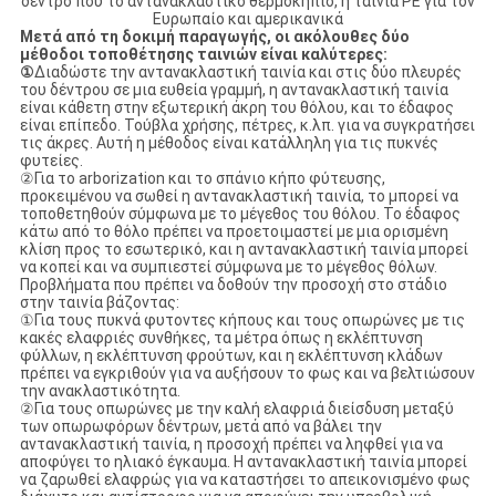
δέντρο που το αντανακλαστικό θερμοκήπιο, η ταινία PE για τον
Ευρωπαίο και αμερικανικά
Μετά από τη δοκιμή παραγωγής, οι ακόλουθες δύο
μέθοδοι τοποθέτησης ταινιών είναι καλύτερες:
①
Διαδώστε την αντανακλαστική ταινία και στις δύο πλευρές
του δέντρου σε μια ευθεία γραμμή, η αντανακλαστική ταινία
είναι κάθετη στην εξωτερική άκρη του θόλου, και το έδαφος
είναι επίπεδο. Τούβλα χρήσης, πέτρες, κ.λπ. για να συγκρατήσει
τις άκρες. Αυτή η μέθοδος είναι κατάλληλη για τις πυκνές
φυτείες.
②Για το arborization και το σπάνιο κήπο φύτευσης,
προκειμένου να σωθεί η αντανακλαστική ταινία, το μπορεί να
τοποθετηθούν σύμφωνα με το μέγεθος του θόλου. Το έδαφος
κάτω από το θόλο πρέπει να προετοιμαστεί με μια ορισμένη
κλίση προς το εσωτερικό, και η αντανακλαστική ταινία μπορεί
να κοπεί και να συμπιεστεί σύμφωνα με το μέγεθος θόλων.
Προβλήματα που πρέπει να δοθούν την προσοχή στο στάδιο
στην ταινία βάζοντας:
①Για τους πυκνά φυτοντες κήπους και τους οπωρώνες με τις
κακές ελαφριές συνθήκες, τα μέτρα όπως η εκλέπτυνση
φύλλων, η εκλέπτυνση φρούτων, και η εκλέπτυνση κλάδων
πρέπει να εγκριθούν για να αυξήσουν το φως και να βελτιώσουν
την ανακλαστικότητα.
②Για τους οπωρώνες με την καλή ελαφριά διείσδυση μεταξύ
των οπωρωφόρων δέντρων, μετά από να βάλει την
αντανακλαστική ταινία, η προσοχή πρέπει να ληφθεί για να
αποφύγει το ηλιακό έγκαυμα. Η αντανακλαστική ταινία μπορεί
να ζαρωθεί ελαφρώς για να καταστήσει το απεικονισμένο φως