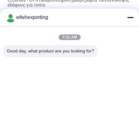
ζιζανίων - UV σταθεροποιημένη μαύρη βαριά ταινία κάλυψης
εδάφους για τοπίο
wfwhexporting
Υφάσματα φράγματος ζιζανίων Υφάσματα για τον έλεγχο
ζιζανίων Υφάσματα για την προστασία του τοπίου Υφάσματα
για το τοπίο
7:31 AM
Τυλίγοντας τσάντα εγγράφου μάγκο προστασίας ανάπτυξης
φρούτων του Βιετνάμ αδιάβροχη
Good day, what product are you looking for?
Λαϊκή κατηγορία
Όλα
Μεταλλωμένη 
Ταινία Bopp 
Ταινία
Metalized
Ταινία Metalized 
Η Ταινία 
CPP
Κατοικίδιων Ζώων
Χρωματιστή 
Χρυσό Ασημένιο 
Μεταλλική Ταινία
Χαρτί
Διαφανής Ταινία 
Αυτοκόλλητη 