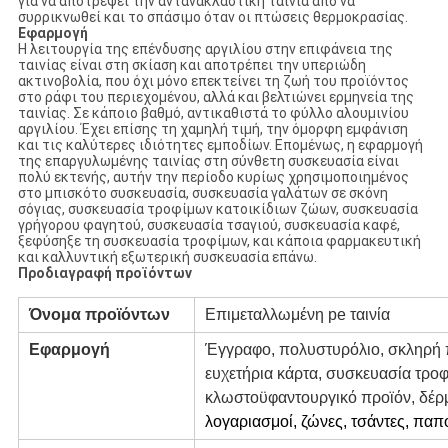
για να αποτρέψει την αντανακλαστική ταινία από να
συρρικνωθεί και το σπάσιμο όταν οι πτώσεις θερμοκρασίας.
Εφαρμογή
Η λειτουργία της επένδυσης αργιλίου στην επιφάνεια της
ταινίας είναι στη σκίαση και αποτρέπει την υπεριώδη
ακτινοβολία, που όχι μόνο επεκτείνει τη ζωή του προϊόντος
στο ράφι του περιεχομένου, αλλά και βελτιώνει ερμηνεία της
ταινίας. Σε κάποιο βαθμό, αντικαθιστά το φύλλο αλουμινίου
αργιλίου. Έχει επίσης τη χαμηλή τιμή, την όμορφη εμφάνιση
και τις καλύτερες ιδιότητες εμποδίων. Επομένως, η εφαρμογή
της επαργυλωμένης ταινίας στη σύνθετη συσκευασία είναι
πολύ εκτενής, αυτήν την περίοδο κυρίως χρησιμοποιημένος
στο μπισκότο συσκευασία, συσκευασία γαλάτων σε σκόνη
σόγιας, συσκευασία τροφίμων κατοικίδιων ζώων, συσκευασία
γρήγορου φαγητού, συσκευασία τσαγιού, συσκευασία καφέ,
ξεφύσηξε τη συσκευασία τροφίμων, και κάποια φαρμακευτική
και καλλυντική εξωτερική συσκευασία επάνω.
Προδιαγραφή προϊόντων
Όνομα προϊόντων
Επιμεταλλωμένη pe ταινία
Εφαρμογή
Έγγραφο, πολυστυρόλιο, σκληρή π
ευχετήρια κάρτα, συσκευασία τρ
κλωστοϋφαντουργικό προϊόν, δέρ
λογαριασμοί, ζώνες, τσάντες, παπο