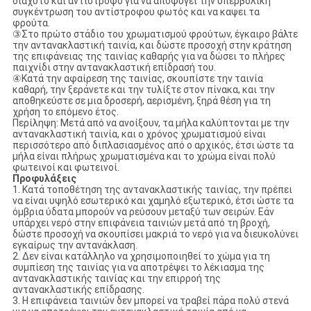
διάχυτο και αντίστροφο για να αποφύγει την υπερβολική
συγκέντρωση του αντίστροφου φωτός και να καψει τα
φρούτα.
③Στο πρώτο στάδιο του χρωματισμού φρούτων, έγκαιρο βάλτε
την αντανακλαστική ταινία, και δώστε προσοχή στην κράτηση
της επιφάνειας της ταινίας καθαρής για να δώσει το πλήρες
παιχνίδι στην αντανακλαστική επίδρασή του.
④Κατά την αφαίρεση της ταινίας, σκουπίστε την ταινία
καθαρή, την ξεράνετε και την τυλίξτε στον πίνακα, και την
αποθηκεύστε σε μια δροσερή, αερισμένη, ξηρά θέση για τη
χρήση το επόμενο έτος.
Περίληψη: Μετά από να ανοίξουν, τα μήλα καλύπτονται με την
αντανακλαστική ταινία, και ο χρόνος χρωματισμού είναι
περισσότερο από διπλασιασμένος από ο αρχικός, έτσι ώστε τα
μήλα είναι πλήρως χρωματισμένα και το χρώμα είναι πολύ
φωτεινοί και φωτεινοί.
Προφυλάξεις
1. Κατά τοποθέτηση της αντανακλαστικής ταινίας, την πρέπει
να είναι υψηλό εσωτερικό και χαμηλό εξωτερικό, έτσι ώστε τα
όμβρια ύδατα μπορούν να ρεύσουν μεταξύ των σειρών. Εάν
υπάρχει νερό στην επιφάνεια ταινιών μετά από τη βροχή,
δώστε προσοχή να σκουπίσει μακριά το νερό για να διευκολύνει
εγκαίρως την αντανάκλαση.
2. Δεν είναι κατάλληλο να χρησιμοποιηθεί το χώμα για τη
συμπίεση της ταινίας για να αποτρέψει το λέκιασμα της
αντανακλαστικής ταινίας και την επιρροή της
αντανακλαστικής επίδρασης.
3. Η επιφάνεια ταινιών δεν μπορεί να τραβεί πάρα πολύ στενά